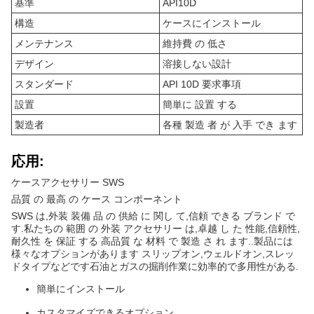
基準
API10D
構造
ケースにインストール
メンテナンス
維持費 の 低さ
デザイン
溶接しない設計
スタンダード
API 10D 要求事項
設置
簡単に 設置 する
製造者
各種 製造 者 が 入手 でき ます
応用:
ケースアクセサリー SWS
品質 の 最高 の ケース コンポーネント
SWS は,外装 装備 品 の 供給 に 関し て,信頼 できる ブランド で
す.私たちの 範囲 の 外装 アクセサリー は,卓越 し た 性能,信頼性,
耐久性 を 保証 する 高品質 な 材料 で 製造 さ れ ます..製品には
様々なオプションがあります スリップオン,ウェルドオン,スレッ
ドタイプなどです石油とガスの掘削作業に効率的で多用性がある.
簡単にインストール
カスタマイズできるオプション