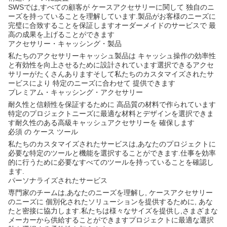
SWSでは,すべての顧客が ケースアクセサリーに関して 独自のニ
ーズを持っていることを理解しています.製品がお客様のニーズに
完璧に合致することを保証しますオーダーメイドのサービスで 最
高の成果を上げることができます
アクセサリー・キャッシング・製品
私たちのアクセサリーキャッシュ製品は キャッシュ操作の効率性
と有効性を向上させるために設計されています選択できるアクセ
サリーがたくさんありますそして私たちのカスタマイズされたサ
ービスにより 特定のニーズに合わせて 提供できます
プレミアム・キャッシング・アクセサリー
耐久性と信頼性を保証するために 高品質の材料で作られています
特定のプロジェクトニーズに最適な材料とデザインを選択できま
す耐久性のある高級キャッシュアクセサリーを 確保します
必須 の ケース ツール
私たちのカスタマイズされたサービスは,あなたのプロジェクトに
必要な特定のツールと機能を選択することができます.仕事を効率
的に行うために必要なすべてのツールを持っていることを確認し
ます.
パーソナライズされたサービス
専門家のチームは,あなたのニーズを理解し, ケースアクセサリー
のニーズに 個別化されたソリューションを提供するために, あな
たと密接に協力します.私たちは様々なサイズを提供し,さまざまな
メーカーから供給することができますプロジェクトに最適な選択