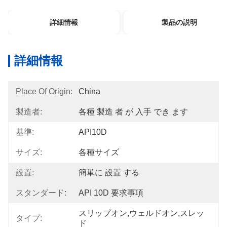
詳細情報
製品の説明
詳細情報
Place Of Origin:
China
製造者:
各種 製造 者 が 入手 でき ます
基準:
API10D
サイズ:
各種サイズ
設置:
簡単に 設置 する
スタンダード:
API 10D 要求事項
スリップオン,ウェルドオン,スレッ
タイプ:
ド