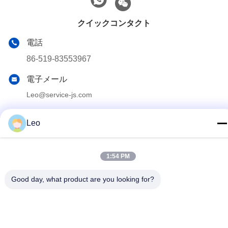
クイックコンタクト
電話
86-519-83553967
電子メール
Leo@service-js.com
住所
Leo
高技術産業公園 武津地区 チャン州 江蘇県 中華人民共和国
1:54 PM
プライバシー規約
|
サイトマップ
Good day, what product are you looking for?
中国の良質 セメントで接合している浮遊物装置 製造者。版権の©
2023-2026 Jiangsu Service Petroleum Technology Co., Ltd . 複製
権所有。