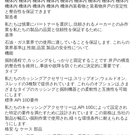
機体内 機体内 機体内 機体内 機体内 機体内 機体内 機体内 機体内
機体内 機体内 機体内 機体内 機体内装着物と装着物井戸の安定性
と整合性を保証できます
製造者
私たちは慎重にパートナーを選択し,信頼されるメーカーとのみ作
業を私たちの製品の品質と信頼性を保証するために.
基準
石油・ガス業界での使用に適していることを保証します. これらの
業界基準は,性能,品質,製品の安全性について.
機能
掘削過程で,カッシングをしっかりと固定することです.井戸の構造
的整合性を維持し,事故や故障を防ぐために決定的に重要です.
タイプ
私たちのカッシングアクセサリーは,スリップオン,ウェルドオン,
スレッドの3種類で提供されています. これらのオプションは,さま
ざまなタイプのカッシングと掘削機器との柔軟性と互換性を可能
にします.
標準:API 10D要件
私たちのキャッシングアクセサリーは,API 10Dによって設定され
た特定の要件を満たすために設計されています.この規格は,当社の
製品が幅広い掘削作業で使用され,様々な環境条件に耐えられるよ
うにします.
格安 な ケース 部品