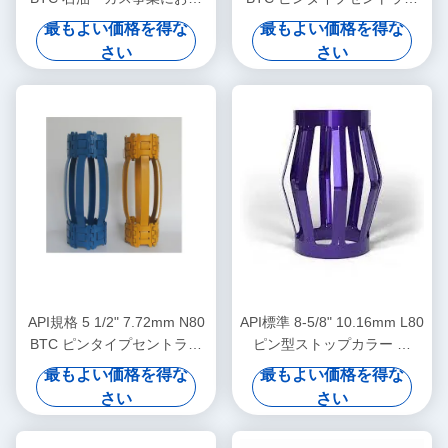
る石油場集中装置
イザー（石油・ガス掘削にお
最もよい価格を得な
最もよい価格を得な
けるケーシングセントラライ
さい
さい
ザーの移動制限用）
API規格 5 1/2" 7.72mm N80
API標準 8-5/8" 10.16mm L80
BTC ピンタイプセントララ
ピン型ストップカラー 石
イザー（石油・ガス掘削にお
油・ガス事業におけるキャッ
最もよい価格を得な
最もよい価格を得な
けるケーシングセントラライ
シング・センターライザーの
さい
さい
ザーの移動制限用）
移動を制限するために設計