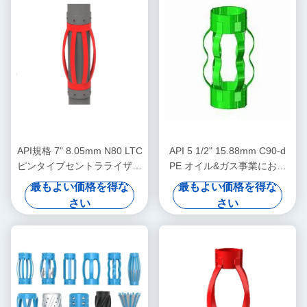
API規格 7" 8.05mm N80 LTC
API 5 1/2" 15.88mm C90-d
ピンタイプセントラライザー
PE オイル&ガス事業におけ
（石油・ガス操業におけるケ
る石油場集中機
最もよい価格を得な
最もよい価格を得な
ーシングセントラライザーの
さい
さい
変位制限用）