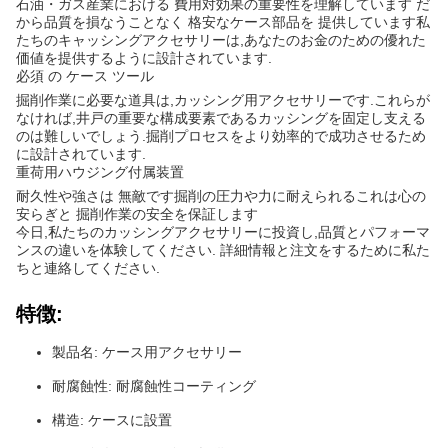
石油・ガス産業における 費用対効果の重要性を理解しています だ
から品質を損なうことなく 格安なケース部品を 提供しています私
たちのキャッシングアクセサリーは,あなたのお金のための優れた
価値を提供するように設計されています.
必須 の ケース ツール
掘削作業に必要な道具は,カッシング用アクセサリーです.これらが
なければ,井戸の重要な構成要素であるカッシングを固定し支える
のは難しいでしょう.掘削プロセスをより効率的で成功させるため
に設計されています.
重荷用ハウジング付属装置
耐久性や強さは 無敵です掘削の圧力や力に耐えられるこれは心の
安らぎと 掘削作業の安全を保証します
今日,私たちのカッシングアクセサリーに投資し,品質とパフォーマ
ンスの違いを体験してください. 詳細情報と注文をするために私た
ちと連絡してください.
特徴:
製品名: ケース用アクセサリー
耐腐蝕性: 耐腐蝕性コーティング
構造: ケースに設置