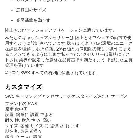
広範囲のサイズ
業界基準を満たす
陸上およびオフショアアプリケーションに適しています.
私たちのキャッシュアクセサリーは 陸上とオフショアの両方で使
用するように設計されています.我々は,それぞれの環境のユニーク
な課題を理解し,我々の製品が石油とガス掘削の厳しい条件に耐え
ることができるようにします私たちのアクセサリーは厳格にテス
トされ 業界が設定した厳格な品質基準を満たすよう 卓越した品質
管理を受けています
© 2021 SWS すべての権利は保護されています.
カスタマイズ:
SWS キャッシングアクセサリーのカスタマイズされたサービス
ブランド名 SWS
原産地:中国
設置: 簡単に 設置 できる
耐久 性: 耐久 性 が 高い
サイズ: 各種 サイズ に 提供 さ れ ます
製造者: 製造者様々
構造: ケースに設置