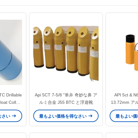
C Drillable
Api 5CT 7-5/8 "単弁 奇妙な鼻 ア
API 5ct &
loat Collar,
ルミ合金 J55 BTC と浮遊靴
13.72mm
il gas well
ルバルブフロ
なさい
最もよい価格を得なさい
最もよい価
（石油