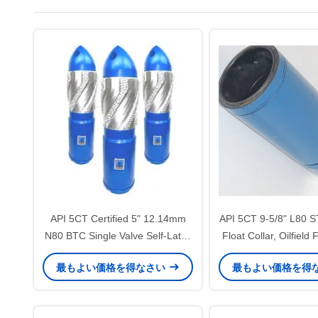
API 5CT Certified 5" 12.14mm
API 5CT 9-5/8" L80 ST
N80 BTC Single Valve Self-Latch
Float Collar, Oilfield F
Aluminum Alloy Float Shoe for Oil
Used for land deep o
最もよい価格を得なさい
最もよい価格を得
and Gas Industry
cementing