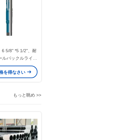
 5/8" *5 1/2"、耐
シールバックルライナ
陸上・海洋油井ヘッ
格を得なさい
適しています。
もっと眺め >>