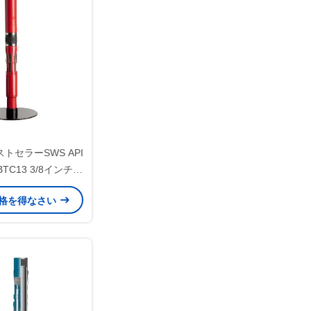
トセラーSWS API
TC13 3/8インチ*7
ライナーハンガー（メ
格を得なさい
ット式、油田用）