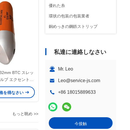
優れた糸
環状の包装の包装業者
銅めっきの鋼鉄ストリップ
私達に連絡しなさい
Mr. Leo
 7.32mm BTC スレッ
バルブ エクセントリ
Leo@service-js.com
ローティングシュー
+86 18015889633
格を得なさい
ルドセメント化アプ
ション専用
もっと眺め >>
今接触