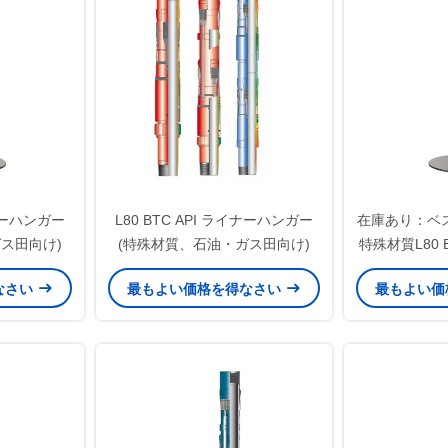
イナーハンガー
L80 BTC API ライナーハンガー
在庫あり：ベス
ス田向け)
(特殊材質、石油・ガス田向け)
特殊材質L80 B
5/8インチ
なさい
最もよい価格を得なさい
最もよい価
カニカルセ