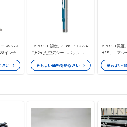
SWS API
API 5CT 認定,13 3/8 " * 10 3/4
API 5CT認証、6
3/8インチ*7
",H2s 抗,空気シールバックル ラ
H2S、エア
ハンガー（メ
インナーハンガー 陸上およびオ
ーハンガー、
なさい
最もよい価格を得なさい
最もよい価
、油田用）
フショア井戸操作に適していま
ド操作に
す.