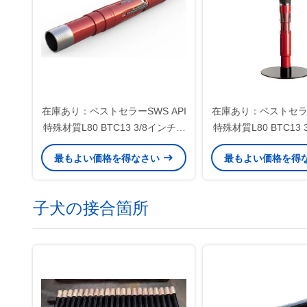
在庫あり：ベストセラーSWS API
在庫あり：ベストセラー
特殊材質L80 BTC13 3/8インチ*7
特殊材質L80 BTC13 
5/8インチライナーハンガー（メ
5/8インチライナー
最もよい価格を得なさい
最もよい価格を得
カニカルセット式、油田用）
カニカルセット式
子犬の接合箇所