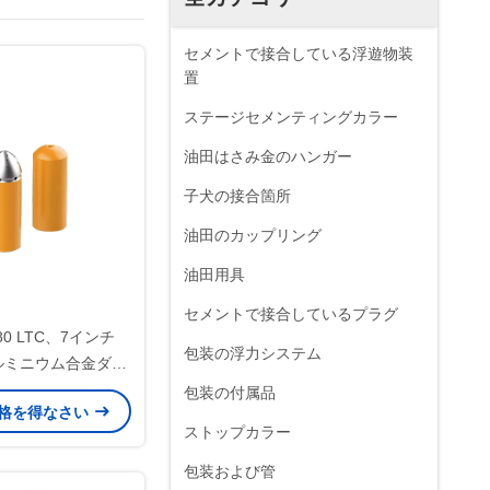
セメントで接合している浮遊物装
置
ステージセメンティングカラー
油田はさみ金のハンガー
子犬の接合箇所
油田のカップリング
油田用具
セメントで接合しているプラグ
 N80 LTC、7インチ
包装の浮力システム
 アルミニウム合金ダブ
ートシュー＆カラー
包装の付属品
格を得なさい
・ガス田用）
ストップカラー
包装および管