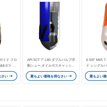
10 ガイド フロ
API 5CT 7" L80 ダブルバルブ浮
6 5/8" M65
油&ガス 井
動シュー,オイルガスキャッシン
ド シングル
ー, 安定し
グ浮動シュー,複雑なダウンホー
ックノズ フ
なさい
最もよい価格を得なさい
最もよい価
ント操作をサ
ルセメント作業に適応
オイルフィー
リケー