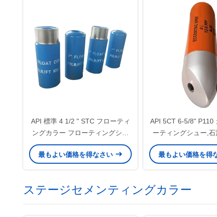
API 標準 4 1/2 " STC フローティ
API 5CT 6-5/8" P1
ングカラー フローティングシュ
ーティングシュー,石
ーズ セメント ツール 回転しない
戸 フローティングシュ
最もよい価格を得なさい
最もよい価格を得
シングル/ダブルバルブ
たキャッシングセメ
ポート
ステージセメンティングカラー