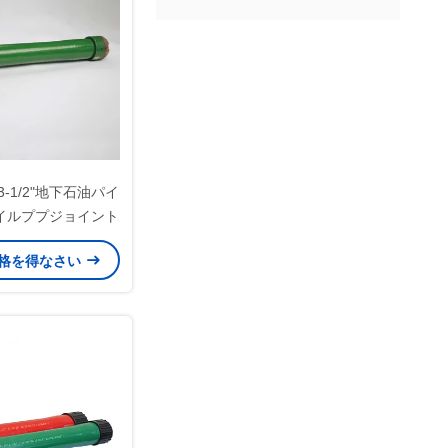
0 3-1/2"地下石油パイ
イルププジョイント
格を得なさい