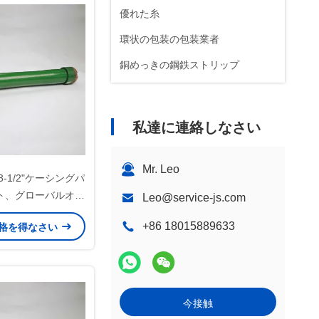
優れた糸
環状の包装の包装業者
銅めっきの鋼鉄ストリップ
私達に連絡しなさい
Mr. Leo
0 3-1/2"ケーシングパ
ト、グローバルオイ
Leo@service-js.com
サービス向け、石
+86 18015889633
格を得なさい
、仕上げ、注入プロ
全般で広く使用
今接触