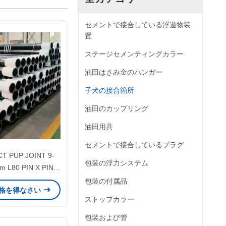
セメントで接合している浮遊物装
置
ステージセメンティングカラー
油田はさみ金のハンガー
子犬の接合箇所
油田のカップリング
油田用具
セメントで接合しているプラグ
CT PUP JOINT 9-
包装の浮力システム
m L80 PIN X PIN
&ガスの井戸セメント
包装の付属品
格を得なさい
用
ストップカラー
包装および管