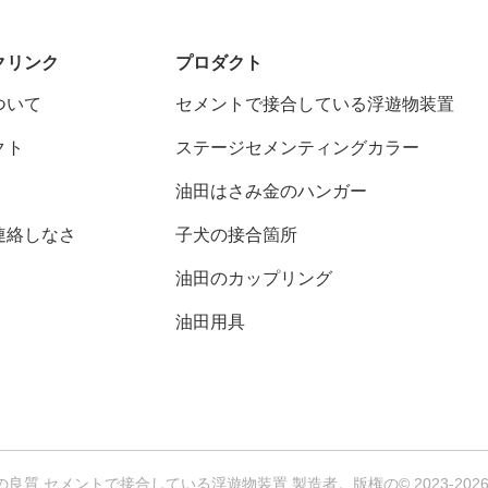
クリンク
プロダクト
ついて
セメントで接合している浮遊物装置
クト
ステージセメンティングカラー
油田はさみ金のハンガー
連絡しなさ
子犬の接合箇所
油田のカップリング
油田用具
良質 セメントで接合している浮遊物装置 製造者。版権の© 2023-2026 Jiangsu Se