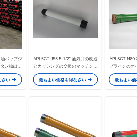
2" 石油パップジ
API 5CT J55 5-1/2" 油気井の改造
API 5CT N8
メタン抽出チ
とカッシングの交換のマッチング
プラインのオ
ブリ用）
のためのカッシング・パップ・ジ
なさい
最もよい価格を得なさい
最もよい価
ョイント