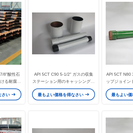
2-7/8"酸性石
API 5CT C90 5-1/2" ガスの収集
API 5CT N8
おける耐腐食
ステーション用のキャッシング・
ップジョイン
る酸性ガス場
パップ・ジョイント,陸上におけ
ルフィールド
なさい
最もよい価格を得なさい
最もよい価
ョイント
る中低圧の天然ガス採集井に適し
油・ガス掘削
ています
ジェクト