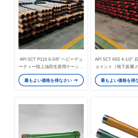
API 5CT P110 6-5/8" ヘビーデュ
API 5CT K55 4-1/
ーティー陸上油田生産用ケーシン
ョイント（地下炭層
グパップジョイント
ュービングアセン
最もよい価格を得なさい
最もよい価格を得