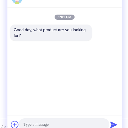
クイックコンタクト
1:01 PM
電話
Good day, what product are you looking 
for?
86-519-83553967
電子メール
Leo@service-js.com
住所
高技術産業公園 武津地区 チャン州 江蘇県 中
華人民共和国
rvice Petroleum Technology Co., Ltd . 複製権所有。