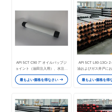
API 5CT C90 7" オイルパップジ
API 5CT L80-13Cr 
ョイント（油田注入用）、水注入
油およびガス井戸に
井チュービングマッチング用に設
管の接続に使用され
最もよい価格を得なさい
最もよい価格を得
計
用オイルパップジ