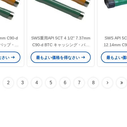
5mm C90-d
SWS重用API 5CT 4 1/2" 7.37mm
SWS API 5C
・パップ・ジ
C90-d BTC キャッシング・パッ
12.14mm C9
ールドセメ
プ・ジョイント
PIN X BO
なさい
最もよい価格を得なさい
最もよい価
ントの
2
3
4
5
6
7
8