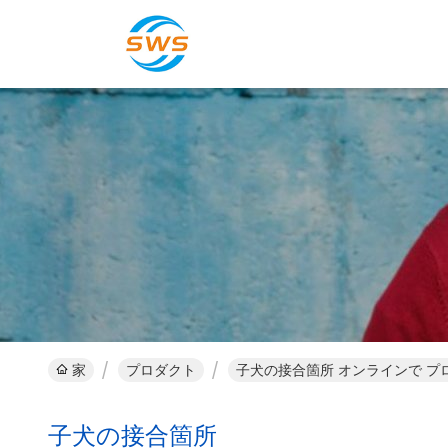
家
プロダクト
子犬の接合箇所 オンラインで プ
子犬の接合箇所