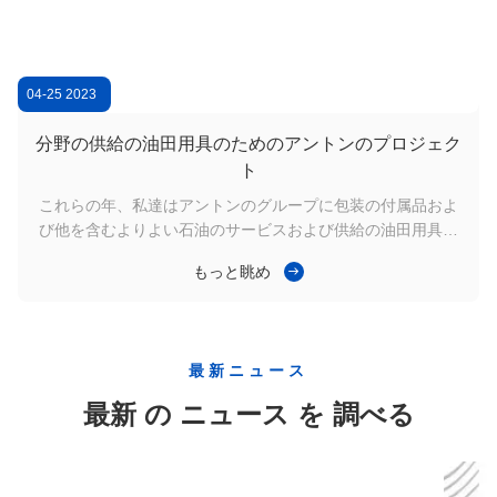
04-25 2023
0
分野の供給の油田用具のためのアントンのプロジェク
ト
これらの年、私達はアントンのグループに包装の付属品およ
び他を含むよりよい石油のサービスおよび供給の油田用具を
ほとんどするために協力する;相互利益のために、私達は
もっと眺め
「質」の考えを常に最初に保持し、ほぼゼロは前の供給で見
つけられた逸れる。 ...
最新ニュース
最新 の ニュース を 調べる