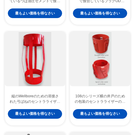
ているつば油圧セメントで接合
で接合しているプラグOD
している用具
80mmの最下にプラグのセメン
トで接合していること
最もよい価格を得なさい
最もよい価格を得なさい
縦のWellboreのための溶接さ
108のシリーズ横の井戸のため
れた弓ばねのセントラライザー
の包装のセントラライザーのロ
の包装の付属品のスリップ
ーラーのセントラライザー
最もよい価格を得なさい
最もよい価格を得なさい