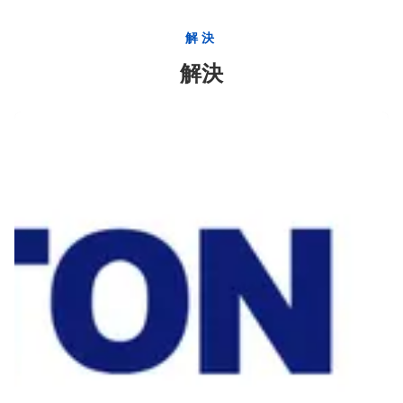
黄色い油圧はさみ金のハンガー装置はさみ金のハンガーの石油およびガス
解決
縦の健康な穴のためのドリルの段階セメントで接合しているつば無し177.8mm
解決
機械段階のセメントで接合しているつばセメントで接合している352のシリーズの多段式
305のシリーズ訓練のセメントで接合している浮遊物装置の浮遊物つば
100 PDC単一弁の浮遊物の靴のセメントで接合している浮遊物装置のドリルの包装
浮遊物つばのセメントで接合している浮遊物装置の単一弁の刺し傷325のシリーズ
開口部の盛り土の浮遊物つばのWellcoreのための包装のセメントで接合している浮遊物装置
球のディフレクターの浮遊物つば305の包装靴および浮遊物つば
二重弁の浮遊物つばのセメントで接合している浮遊物装置305のシリーズ
306包装の靴および浮遊物つば127mmの浮遊物装置の訓練
303ジェット機の下のシリーズ2弁のWellboreの浮遊物つばは靴の訓練を浮かべる
20のインチOD OCTGのカップリングの油田は優れた関係API 5CTのカップリングに用具を使う
PDCの包装の浮遊物つば313 315の浮遊物の靴の石油およびガスの反腐食