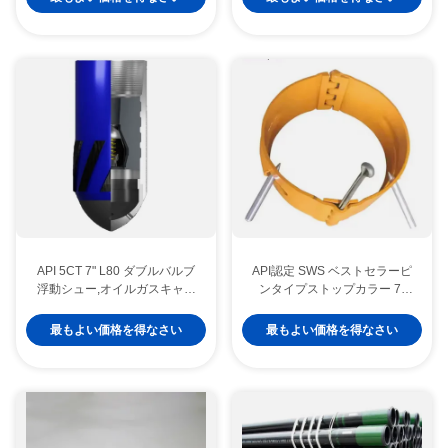
API 5CT 7" L80 ダブルバルブ
API認定 SWS ベストセラーピ
浮動シュー,オイルガスキャッ
ンタイプストップカラー 7"
シング浮動シュー,複雑なダウ
13.72mm1年保証 オイル&ガス
ンホールセメント作業に適応
キャッシングセンターライザー
最もよい価格を得なさい
最もよい価格を得なさい
ツール