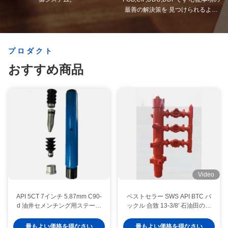
最善の解決策を 見つけられるよう
にしましょう.
プロダクト
おすすめ商品
Video
API 5CT 7インチ 5.87mm C90-
ベストセラー SWS API BTC バ
d 油井セメンチング用ステージ
ックル 合致 13-3/8' 石油田のた
カラー
めのセメントヘッド
最もよい価格を得なさい
最もよい価格を得なさい