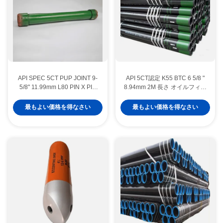
API SPEC 5CT PUP JOINT 9-
API 5CT認定 K55 BTC 6 5/8 "
5/8" 11.99mm L80 PIN X PIN
8.94mm 2M 長さ オイルフィー
LTC オイル&ガス井のセメント
ルド キャッシング&チュービン
化用
グ
最もよい価格を得なさい
最もよい価格を得なさい