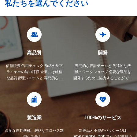
私たちを選んでください
高品質
開発
信頼証券 信用チェック RoSH サプ
専門的な設計チームと 先進的な機
ライヤーの能力評価 企業には厳格
械のワークショップ 必要な製品を
な品質管理システムと 専門的なテ
開発するために協力することができ
ストラボがあります
ます.
製造業
100%のサービス
高度な自動機械、厳格なプロセス制
卸売品と小型のパッケージは
御システム。
FOB,CIF,DDU,DDPです 心配事項の