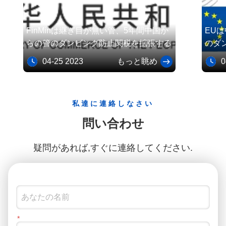
FinMinは継ぎ目が無い管、5年間中国か
EU
らの管のダンビング防止関税を拡張する
のダ
間台
04-25 2023
もっと眺め
04
私達に連絡しなさい
問い合わせ
疑問があれば,すぐに連絡してください.