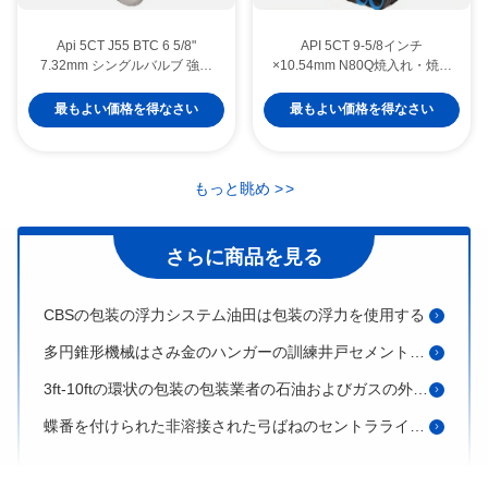
Api 5CT J55 BTC 6 5/8"
API 5CT 9-5/8インチ
7.32mm シングルバルブ 強制
×10.54mm N80Q焼入れ・焼戻
水泥 35Mpa 圧力浮遊靴&浮遊
しケーシング、R3長、BTCね
襟
じ、在来型石油・ガス生産井用
最もよい価格を得なさい
最もよい価格を得なさい
306包装の靴および浮遊物つば127mmの浮遊物装置の訓練
303ジェット機の下のシリーズ2弁のWellboreの浮遊物つばは靴の訓練を浮かべる
20のインチOD OCTGのカップリングの油田は優れた関係API 5CTのカップリングに用具を使う
もっと眺め
>
>
PDCの包装の浮遊物つば313 315の浮遊物の靴の石油およびガスの反腐食
さらに商品を見る
機械多段式セメントで接合しているつばの不必要なあく段階つば
CBSの包装の浮力システム油田は包装の浮力を使用する
多円錐形機械はさみ金のハンガーの訓練井戸セメントで接合している用具
3ft-10ftの環状の包装の包装業者の石油およびガスの外的な包装の包装業者
蝶番を付けられた非溶接された弓ばねのセントラライザー100つのシリーズ包装のセントラライザー
包装にセメントのバスケットの油田のセメントで接合していることは150のシリーズに用具を使う
極度の13Cr P110の油田のカップリングOD 55.88mmの管のカップリング