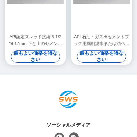
API認定スレッド接続 5 1/2
API 石油・ガス田セメントプ
"9.17mm 下と上のセメント
ラグ用掘削泥水または油ベー
プラグ 高圧&高温 油井セメ
スダリング泥水＆PDC掘削可
最もよい価格を得な
最もよい価格を得な
ント
能
さい
さい
ソーシャルメディア