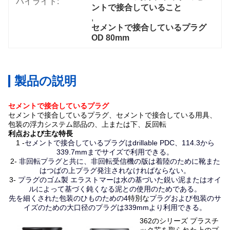
ハイライト:
ントで接合していること
, 
セメントで接合しているプラグ
OD 80mm
製品の説明
セメントで接合しているプラグ
セメントで接合しているプラグ、セメントで接合している用具、
包装の浮力システム部品の、上または下、反回転
利点および主な特長
1 -
セメントで接合しているプラグはdrillable PDC、114.3から
339.7mmまでサイズで利用できる。
2-
非回転プラグと共に、非回転受信機の版は着陸のために靴また
はつばの上プラグ発注されなければならない。
3-
プラグのゴム製 エラストマーは水の基づいた鋭い泥またはオイ
ルによって基づく鈍くなる泥との使用のためである。
先を細くされた包装のひものための4
特別な
プラグおよび包装のサ
イズのための大口径のプラグは339mmより利用できる。
362のシリーズ プラスチ