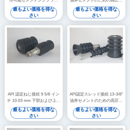
ル可能セメンチングプラグ
油井セメントのための高圧お
API規格 高品質 オイルウェル
よび高温の下部および上部セ
最もよい価格を得な
最もよい価格を得な
セメンチング用
メントプラグ
さい
さい
API 認定ねじ接続 9 5/8 イン
API認定スレッド接続 13-3/8"
チ 10.03 mm 下部および上部
油井セメントのための高圧お
セメンティング プラグ 高圧
よび高温の下部および上部セ
最もよい価格を得な
最もよい価格を得な
および高温油井セメンティン
メントプラグ
さい
さい
グ用