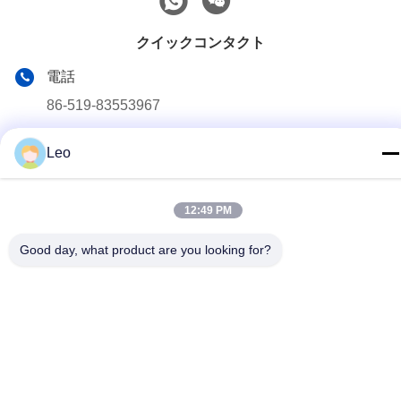
クイックコンタクト
電話
86-519-83553967
電子メール
Leo
Leo@service-js.com
住所
12:49 PM
高技術産業公園 武津地区 チャン州 江蘇県 中華人民共和国
Good day, what product are you looking for?
プライバシー規約
|
サイトマップ
中国の良質 セメントで接合している浮遊物装置 製造者。版権の©
2023-2026 Jiangsu Service Petroleum Technology Co., Ltd . 複製
権所有。