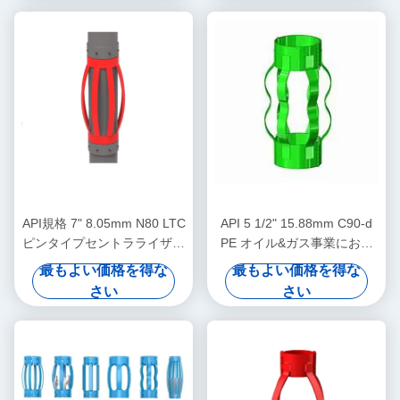
API規格 7" 8.05mm N80 LTC
API 5 1/2" 15.88mm C90-d
ピンタイプセントラライザー
PE オイル&ガス事業におけ
（石油・ガス操業におけるケ
る石油場集中機
最もよい価格を得な
最もよい価格を得な
ーシングセントラライザーの
さい
さい
変位制限用）