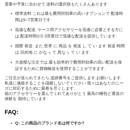
需要や予算に合わせて 送料の選択肢もたくさんあります
標準送料:これは最も費用対効果の高いオプションで 配達時
間は5~7営業日です
迅速な配送: ケース用アクセサリーを迅速に必要とする方に
は,配送時間が2-3営業日で迅速な配送を提供しています.
国際 発送: また,世界 に 商品 を 発送 し て い ます.発送 時間
は 目的地 に かなっ て 異なっ て い ます.
大規模な注文では,最も効率的で費用対効果の高い配送を保
証するために貨物輸送を使用することができます.
ご注文が送られてきたら,追跡番号をご提供します.お願いします.
私達に連絡することを躊躇しないでください.我々はあなたのニー
ズに対応するために最善を尽くします..
箱のアクセサリーを選んでくれてありがとう 最高の梱包と運送の
体験を 期待しています
FAQ:
Q: この商品のブランド名は何ですか?