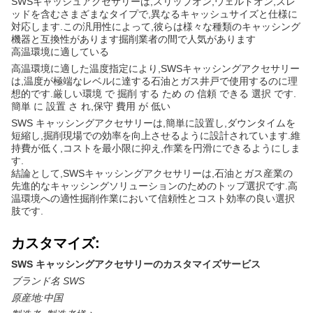
SWSキャッシュアクセサリーは,スリップオン,ウェルドオン,スレ
ッドを含むさまざまなタイプで,異なるキャッシュサイズと仕様に
対応します.この汎用性によって,彼らは様々な種類のキャッシング
機器と互換性があります掘削業者の間で人気があります
高温環境に適している
高温環境に適した温度指定により,SWSキャッシングアクセサリー
は,温度が極端なレベルに達する石油とガス井戸で使用するのに理
想的です.厳しい環境 で 掘削 する ため の 信頼 できる 選択 です.
簡単 に 設置 さ れ,保守 費用 が 低い
SWS キャッシングアクセサリーは,簡単に設置し,ダウンタイムを
短縮し,掘削現場での効率を向上させるように設計されています.維
持費が低く,コストを最小限に抑え,作業を円滑にできるようにしま
す.
結論として,SWSキャッシングアクセサリーは,石油とガス産業の
先進的なキャッシングソリューションのためのトップ選択です.高
温環境への適性掘削作業において信頼性とコスト効率の良い選択
肢です.
カスタマイズ:
SWS キャッシングアクセサリーのカスタマイズサービス
ブランド名 SWS
原産地:中国