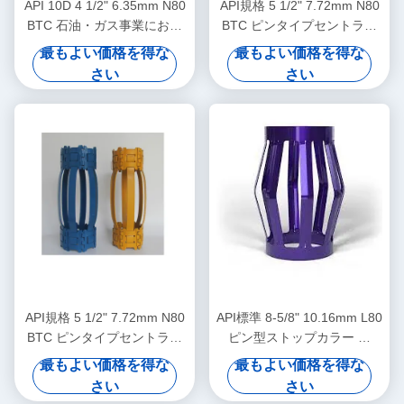
API 10D 4 1/2" 6.35mm N80
API規格 5 1/2" 7.72mm N80
BTC 石油・ガス事業におけ
BTC ピンタイプセントララ
る石油場集中装置
イザー（石油・ガス掘削にお
最もよい価格を得な
最もよい価格を得な
けるケーシングセントラライ
さい
さい
ザーの移動制限用）
API規格 5 1/2" 7.72mm N80
API標準 8-5/8" 10.16mm L80
BTC ピンタイプセントララ
ピン型ストップカラー 石
イザー（石油・ガス掘削にお
油・ガス事業におけるキャッ
最もよい価格を得な
最もよい価格を得な
けるケーシングセントラライ
シング・センターライザーの
さい
さい
ザーの移動制限用）
移動を制限するために設計