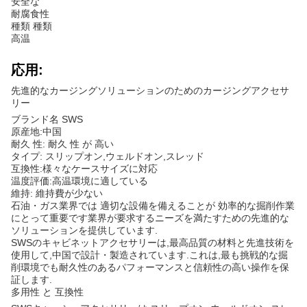
安全な
耐腐食性
種類 種類
高温
応用:
先進的なカージングソリューションのためのカージングアクセサ
リー
ブランド名 SWS
原産地:中国
耐久 性: 耐久 性 が 高い
タイプ: スリップオン,ウェルドオン,スレッド
互換性:様々なケースサイズに対応
温度評価:高温環境に適している
維持: 維持費が少ない
石油・ガス業界では 適切な設備を備えることが 効率的な掘削作業
にとって重要です業界が要求するニーズを満たすための先進的な
ソリューションを提供しています.
SWSのキャビネットアクセサリーは,最高品質の材料と先進技術を
使用して,中国で設計・製造されています.これは,最も挑戦的な掘
削環境でも耐久性のあるパフォーマンスと信頼性の高い操作を保
証します.
多用性 と 互換性