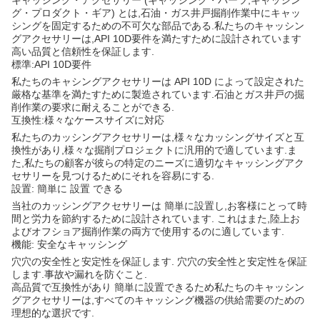
キャッシング・アクセサリー (キャッシング・パーツ,キャッシン
グ・プロダクト・ギア) とは,石油・ガス井戸掘削作業中にキャッ
シングを固定するための不可欠な部品である.私たちのキャッシン
グアクセサリーは,API 10D要件を満たすために設計されています
高い品質と信頼性を保証します.
標準:API 10D要件
私たちのキャシングアクセサリーは API 10D によって設定された
厳格な基準を満たすために製造されています.石油とガス井戸の掘
削作業の要求に耐えることができる.
互換性:様々なケースサイズに対応
私たちのカッシングアクセサリーは,様々なカッシングサイズと互
換性があり,様々な掘削プロジェクトに汎用的で適しています.ま
た,私たちの顧客が彼らの特定のニーズに適切なキャッシングアク
セサリーを見つけるためにそれを容易にする.
設置: 簡単に 設置 できる
当社のカッシングアクセサリーは 簡単に設置し,お客様にとって時
間と労力を節約するために設計されています. これはまた,陸上お
よびオフショア掘削作業の両方で使用するのに適しています.
機能: 安全なキャッシング
穴穴の安全性と安定性を保証します. 穴穴の安全性と安定性を保証
します.事故や漏れを防ぐこと.
高品質で互換性があり 簡単に設置できるため私たちのキャッシン
グアクセサリーは,すべてのキャッシング機器の供給需要のための
理想的な選択です.