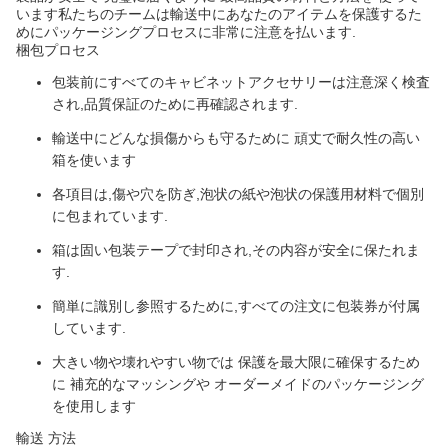
います私たちのチームは輸送中にあなたのアイテムを保護するた
めにパッケージングプロセスに非常に注意を払います.
梱包プロセス
包装前にすべてのキャビネットアクセサリーは注意深く検査
され,品質保証のために再確認されます.
輸送中にどんな損傷からも守るために 頑丈で耐久性の高い
箱を使います
各項目は,傷や穴を防ぎ,泡状の紙や泡状の保護用材料で個別
に包まれています.
箱は固い包装テープで封印され,その内容が安全に保たれま
す.
簡単に識別し参照するために,すべての注文に包装券が付属
しています.
大きい物や壊れやすい物では 保護を最大限に確保するため
に 補充的なマッシングや オーダーメイドのパッケージング
を使用します
輸送 方法