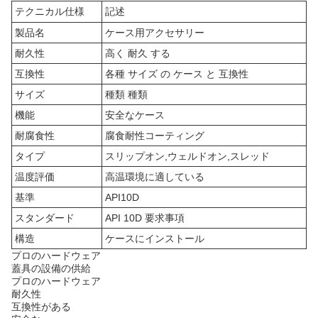
テクニカル仕様
記述
製品名
ケース用アクセサリー
耐久性
高く 耐久 する
互換性
各種 サイズ の ケース と 互換性
サイズ
種類 種類
機能
安全なケース
耐腐食性
腐食耐性コーティング
タイプ
スリップオン,ウェルドオン,スレッド
温度評価
高温環境に適している
基準
API10D
スタンダード
API 10D 要求事項
構造
ケースにインストール
プロのハードウェア
蓋具の設備の供給
プロのハードウェア
耐久性
互換性がある