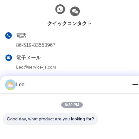
クイックコンタクト
電話
86-519-83553967
電子メール
Leo@service-js.com
住所
Leo
高技術産業公園 武津地区 チャン州 江蘇県 中華人民共和国
8:29 PM
プライバシー規約
|
サイトマップ
Good day, what product are you looking for?
中国の良質 セメントで接合している浮遊物装置 製造者。版権の©
2023-2026 Jiangsu Service Petroleum Technology Co., Ltd . 複製
権所有。