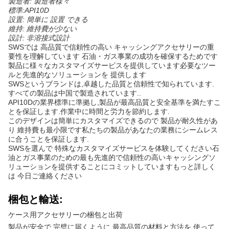
製造者: 製造者様々
標準:API10D
設置: 簡単に 設置 できる
維持: 維持費が少ない
設計: 非溶接式設計
SWSでは 高品質で信頼性の高い キャッシングアクセサリーの重
要性を理解しています 石油・ガス事業の成功を確保するためです
製品に様々なカスタマイズサービスを提供しています必要なツー
ルと先進的なソリューションを 提供します
SWSというブランドは,卓越した品質と信頼性で知られています.
すべての製品は中国で製造されています..
API10Dの業界標準に準拠し,製品が最高品質と安全基準を満たすこ
とを保証します.作業中に時間と労力を節約します.
このデザインは簡単にカスタマイズできるので 製品が耐久性があ
り 維持費も最小限です私たちの製品があなたの業務にシームレス
に合うことを保証します.
SWSを選んで 特殊なカスタマイズサービスを体験してください石
油とガス事業のための最も先進的で信頼性の高いキャッシングソ
リューションを提供することにコミットしていますもっと詳しく
は 今日ご連絡ください
梱包と輸送:
ケース用アクセサリーの梱包と出荷
製品が安全で 完璧に届くように 最高品質の材料と方法を 使って