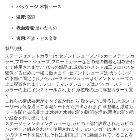
パッケージ:
木製ケース
温度:
高温
表面処理:
磨いたもの
適用:
石油・ガス産業
製品説明
ステージセメントカラーは,セメントシューズ,パッカーステージカ
ラー,フロートシューズ,フロートカラーなどの他の機器と組み合わ
せて使用されます.これらの部品は,成功のセメント加工プロセスを
確保するために一緒に働きます. セメントシューズは,カッシング
の下部に固定され,パッカーステージカラーはセメントシューズの
上に配置されます. フローティングシューズは,パッカーステージ
カラーの上にインストールされます.浮遊靴の上に浮遊カラーを置
く.
これらの構成要素がすべて置かれたら,殻を井戸に降ろし,水泥スロ
ーリーは殻を通って水泥シートから抽出されます.浮遊靴と浮遊カ
ラーを閉じる混凝土は,水井と水井の間の隙間を埋め,両者の間の強
い結合を作り出します.
ステージセメンティングカラーも,カビの上部に設置されたカビの
ハンガーと組み合わせて使用されます.このハンガーは,キャッシン
グのサポートを提供し,それは適切に井戸に懸垂されていることを