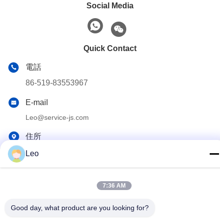
Social Media
Quick Contact
電話
86-519-83553967
E-mail
Leo@service-js.com
住所
高技術産業公園 武津地区 チャン州 江蘇県 中華人民共和国
Leo
プライバシー規約
|
サイトマップ
7:36 AM
中国の良質 セメントで接合している浮遊物装置 製造者。版権の©
Good day, what product are you looking for?
2023-2026 Jiangsu Service Petroleum Technology Co., Ltd . 複製