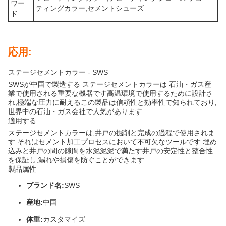
ワー
ティングカラー,セメントシューズ
ド
応用:
ステージセメントカラー - SWS
SWSが中国で製造する ステージセメントカラーは 石油・ガス産
業で使用される重要な機器です高温環境で使用するために設計さ
れ,極端な圧力に耐えるこの製品は信頼性と効率性で知られており,
世界中の石油・ガス会社で人気があります.
適用する
ステージセメントカラーは,井戸の掘削と完成の過程で使用されま
す.それはセメント加工プロセスにおいて不可欠なツールです.埋め
込みと井戸の間の隙間を水泥泥泥で満たす井戸の安定性と整合性
を保証し,漏れや損傷を防ぐことができます.
製品属性
ブランド名:
SWS
産地:
中国
体重:
カスタマイズ