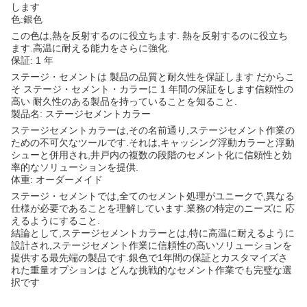
します
色:銀色
この色は,熱を反射するのに役立ちます. 熱を反射するのに役立ち
ます.高温に耐える能力をさらに強化.
保証: 1 年
ステージ・セメントは 製品の品質と耐久性を保証します だからこ
そ ステージ・セメント・カラーに 1 年間の保証をします信頼性の
高い 耐久性のある製品を持っていることを知ること.
製品名: ステージセメントカラー
ステージセメントカラーは,その名前通り,ステージセメント作業の
ための不可欠なツールです.それは,キャッシング浮動カラーと浮動
シューと併用され,井戸内の複数の段階のセメント化に信頼性と効
率的なソリューションを提供.
体重: オーダーメイド
ステージ・セメントでは,全てのセメント処理がユニークで,異なる
仕様が必要であることを理解しています.業務の特定のニーズに 応
えるようにすること.
結論として,ステージセメントカラーとは,特に高温に耐えるように
設計され,ステージセメント作業に信頼性の高いソリューションを
提供する最先端の製品です.銀色で1年間の保証とカスタマイズさ
れた重量オプションは どんな挑戦的なセメント作業でも完璧な選
択です