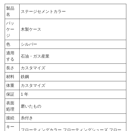
製品
ステージセメントカラー
名
パッ
ケー
木製ケース
ジ
色
シルバー
適用
石油・ガス産業
する
長さ
カスタマイズ
材料
鉄鋼
体重
カスタマイズ
保証
1 年
表面
磨いたもの
処理
接続
糸付き
キー
フローティングカラー,フローティングシューズ フロー