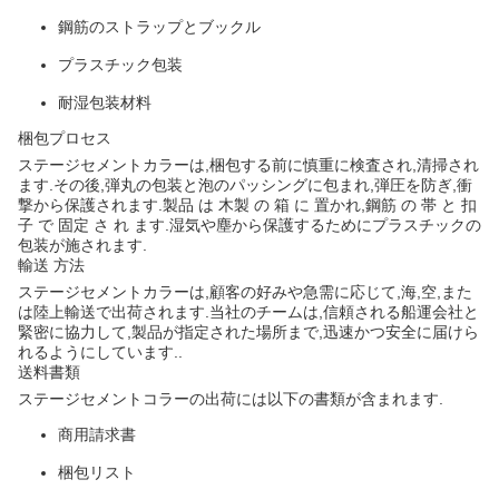
鋼筋のストラップとブックル
プラスチック包装
耐湿包装材料
梱包プロセス
ステージセメントカラーは,梱包する前に慎重に検査され,清掃され
ます.その後,弾丸の包装と泡のパッシングに包まれ,弾圧を防ぎ,衝
撃から保護されます.製品 は 木製 の 箱 に 置かれ,鋼筋 の 帯 と 扣
子 で 固定 さ れ ます.湿気や塵から保護するためにプラスチックの
包装が施されます.
輸送 方法
ステージセメントカラーは,顧客の好みや急需に応じて,海,空,また
は陸上輸送で出荷されます.当社のチームは,信頼される船運会社と
緊密に協力して,製品が指定された場所まで,迅速かつ安全に届けら
れるようにしています..
送料書類
ステージセメントコラーの出荷には以下の書類が含まれます.
商用請求書
梱包リスト