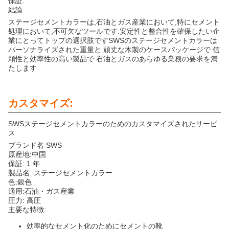
保証.
結論
ステージセメントカラーは,石油とガス産業において,特にセメント
処理において,不可欠なツールです.安定性と整合性を確保したい企
業にとってトップの選択肢ですSWSのステージセメントカラーは
パーソナライズされた重量と 頑丈な木製のケースパッケージで 信
頼性と効率性の高い製品で 石油とガスのあらゆる業務の要求を満
たします
カスタマイズ:
SWSステージセメントカラーのためのカスタマイズされたサービ
ス
ブランド名 SWS
原産地:中国
保証: 1 年
製品名: ステージセメントカラー
色:銀色
適用:石油・ガス産業
圧力: 高圧
主要な特徴:
効率的なセメント化のためにセメントの靴