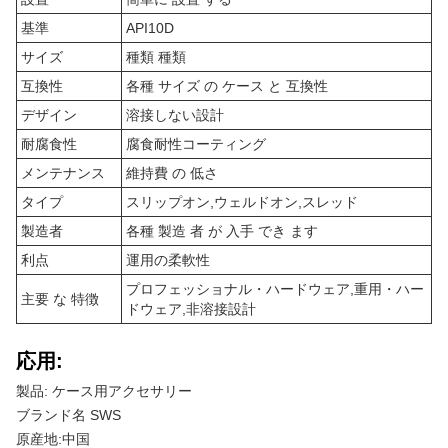
基準
API10D
サイズ
種類 種類
互換性
各種 サイズ の ケース と 互換性
デザイン
溶接しない設計
耐腐食性
腐食耐性コーティング
メンテナンス
維持費 の 低さ
タイプ
スリップオン,ウェルドオン,スレッド
製造者
各種 製造 者 が 入手 でき ます
利点
運用の柔軟性
プロフェッショナル・ハードウェア,重用・ハー
主要 な 特徴
ドウェア,非溶接設計
応用:
製品: ケース用アクセサリー
ブランド名 SWS
原産地:中国