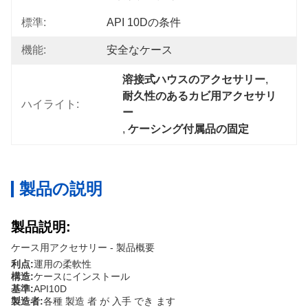
標準:
API 10Dの条件
機能:
安全なケース
溶接式ハウスのアクセサリー
, 
耐久性のあるカビ用アクセサリ
ハイライト:
ー
, 
ケーシング付属品の固定
製品の説明
製品説明:
ケース用アクセサリー - 製品概要
利点:
運用の柔軟性
構造:
ケースにインストール
基準:
API10D
製造者:
各種 製造 者 が 入手 でき ます