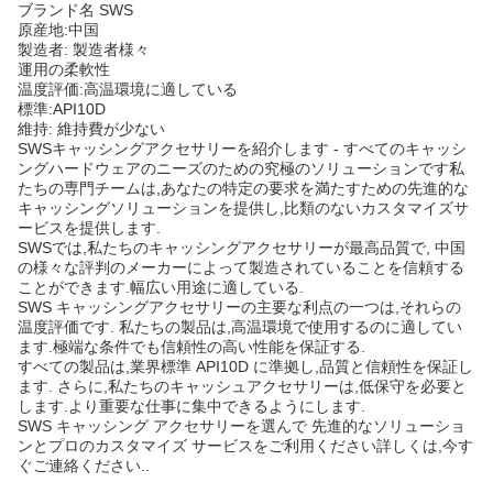
ブランド名 SWS
原産地:中国
製造者: 製造者様々
運用の柔軟性
温度評価:高温環境に適している
標準:API10D
維持: 維持費が少ない
SWSキャッシングアクセサリーを紹介します - すべてのキャッシ
ングハードウェアのニーズのための究極のソリューションです私
たちの専門チームは,あなたの特定の要求を満たすための先進的な
キャッシングソリューションを提供し,比類のないカスタマイズサ
ービスを提供します.
SWSでは,私たちのキャッシングアクセサリーが最高品質で, 中国
の様々な評判のメーカーによって製造されていることを信頼する
ことができます.幅広い用途に適している.
SWS キャッシングアクセサリーの主要な利点の一つは,それらの
温度評価です. 私たちの製品は,高温環境で使用するのに適してい
ます.極端な条件でも信頼性の高い性能を保証する.
すべての製品は,業界標準 API10D に準拠し,品質と信頼性を保証し
ます. さらに,私たちのキャッシュアクセサリーは,低保守を必要と
します.より重要な仕事に集中できるようにします.
SWS キャッシング アクセサリーを選んで 先進的なソリューショ
ンとプロのカスタマイズ サービスをご利用ください詳しくは,今す
ぐご連絡ください..