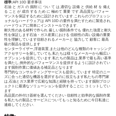
標準:
API 10D 要求事項
石油 と ガス の 掘削 に つい て は,適切な 設備 と 供給 材 を 備え
る こと が 成功 する ため に 極めて 重要 です.高品質なパフォー
マンスを保証するために設計されています.これらのプロフェッシ
ョナルなハードウェアは API 10D の要件を満たすために製造され,
ハードウェアに簡単にインストールできます.
耐久性のある材料で作られ 厳しい掘削条件でも 優れた強度と耐久
性を保証します石油・ガス産業における 信頼性の高い設備の重要
性を理解しています信頼されるメーカーと 協力して 顧客に 最高
級の製品を提供します
センターライザー,浮遊装置,または他のどんな種類のキャッシング
アクセサリーを探していても,私たちは様々なメーカーから幅広い
オプションを提供しています.私たちの製品は,業界で最も高い基準
を満たし,例外的なパフォーマンスを提供するように設計されてい
ます掘削作業に価値ある補足品となります
専門的なコンサルティングサービスも提供しています 特定のニー
ズに合った適切な機器を選択するのに役立ちます私たちの専門家
は,石油とガス業界で広範な知識と経験を持っています掘削プロジ
ェクトに最適なソリューションを提供することに コミットしてい
ます
高品質の外付け器材を選んでください 信頼性と効率的な掘削作業
を私たちの製品とサービスについてもっと知るために今日私達に
連絡してください.