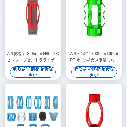
API規格 7" 8.05mm N80 LTC
API 5 1/2" 15.88mm C90-d
ピンタイプセントラライザー
PE オイル&ガス事業におけ
（石油・ガス操業におけるケ
る石油場集中機
最もよい価格を得な
最もよい価格を得な
ーシングセントラライザーの
さい
さい
変位制限用）