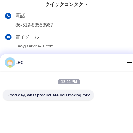
クイックコンタクト
電話
86-519-83553967
電子メール
Leo@service-js.com
住所
Leo
高技術産業公園 武津地区 チャン州 江蘇県 中華人民共和国
12:44 PM
プライバシー規約
|
サイトマップ
Good day, what product are you looking for?
中国の良質 セメントで接合している浮遊物装置 製造者。版権の©
2023-2026 Jiangsu Service Petroleum Technology Co., Ltd . 複製
権所有。