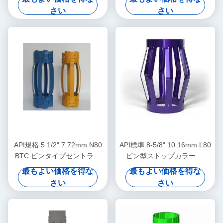
けるケーシングセントラライ
さい
さい
ザーの移動制限用）
API規格 5 1/2" 7.72mm N80
API標準 8-5/8" 10.16mm L80
BTC ピンタイプセントララ
ピン型ストップカラー 石
イザー（石油・ガス掘削にお
油・ガス事業におけるキャッ
最もよい価格を得な
最もよい価格を得な
けるケーシングセントラライ
シング・センターライザーの
さい
さい
ザーの移動制限用）
移動を制限するために設計