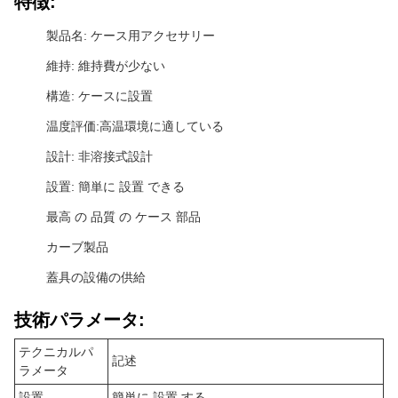
特徴:
製品名: ケース用アクセサリー
維持: 維持費が少ない
構造: ケースに設置
温度評価:高温環境に適している
設計: 非溶接式設計
設置: 簡単に 設置 できる
最高 の 品質 の ケース 部品
カーブ製品
蓋具の設備の供給
技術パラメータ:
テクニカルパ
記述
ラメータ
設置
簡単に 設置 する