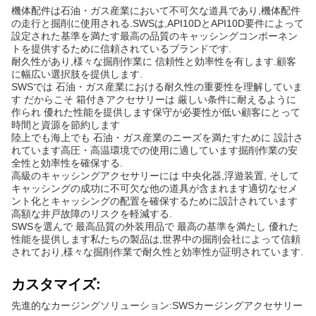
機体配件は石油・ガス産業において不可欠な道具であり,機体配件
の走行と掘削に使用される.SWSは,API10DとAPI10D要件によって
設定された基準を満たす最高の品質のキャッシングコンポーネン
トを提供するために信頼されているブランドです.
耐久性があり,様々な掘削作業に 信頼性と効率性を有します.顧客
に幅広い選択肢を提供します.
SWSでは 石油・ガス産業における耐久性の重要性を理解していま
す だからこそ 箱付きアクセサリーは 厳しい条件に耐えるように
作られ 優れた性能を提供します保守が必要性が低い顧客にとって
時間と資源を節約します
陸上でも海上でも 石油・ガス産業のニーズを満たすために 設計さ
れています高圧・高温環境での使用に適しています掘削作業の安
全性と効率性を確保する.
高級のキャッシングアクセサリーには 中央化器,浮遊装置, そして
キャッシングの成功に不可欠な他の道具が含まれます適切なセメ
ント化とキャッシングの配置を確保するために設計されています
高額な井戸故障のリスクを軽減する.
SWSを選んで 最高品質の外装用品で 最高の基準を満たし 優れた
性能を提供します私たちの製品は,世界中の掘削会社によって信頼
されており,様々な掘削作業で耐久性と効率性が証明されています.
カスタマイズ:
先進的なカージングソリューション:SWSカージングアクセサリー