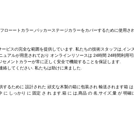
ーフローートカラー,パッカーステージカラーをカバーするために使用され
ビスの完全な範囲を提供しています. 私たちの技術スタッフは,インス
ュアルが用意されており オンラインリソースは 24時間 24時間利用
ージセメントカラーが常に正しく安全で機能することを保証します.
絡してください. 私たちは助けに来ました.
ために 設計された 頑丈な木製の箱に包装され 輸送されます箱 は 重い プ
 の 中 に しっかり に 固定 さ れ ます.箱 に は,商品 の 名,サイズ,量