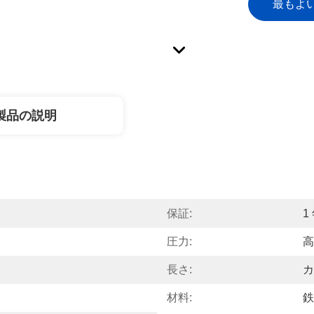
最もよ
製品の説明
保証:
1
圧力:
高
長さ:
カ
材料:
鉄