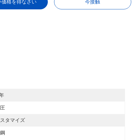
い価格を得なさい
今接触
 年
圧
スタマイズ
鋼