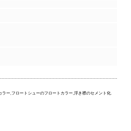
ラー,フロートシューのフロートカラー,浮き襟のセメント化.