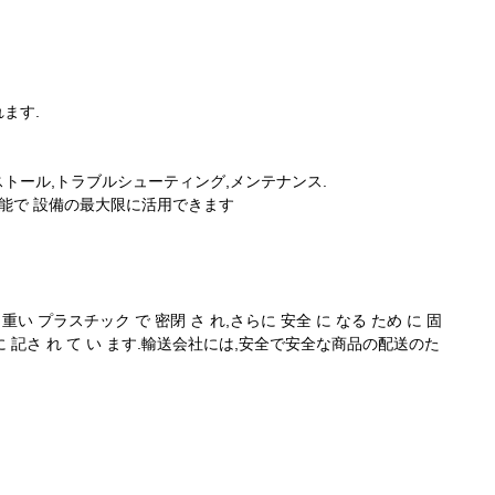
ます.
トール,トラブルシューティング,メンテナンス.
可能で 設備の最大限に活用できます
ラスチック で 密閉 さ れ,さらに 安全 に なる ため に 固
 が 明確に 記さ れ て い ます.輸送会社には,安全で安全な商品の配送のた