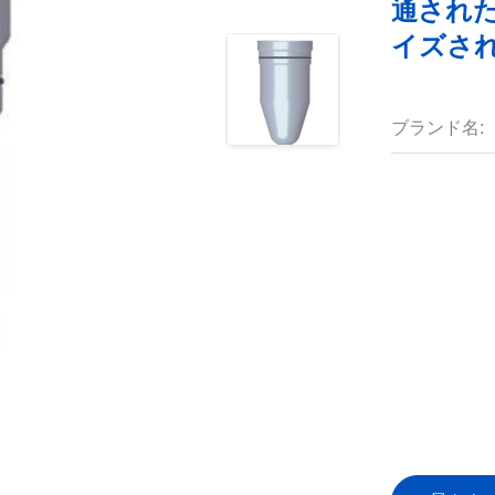
通され
イズさ
ブランド名: