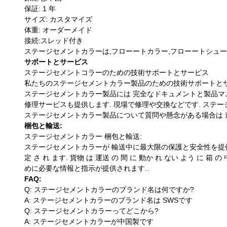
保証: 1 年
サイズ: カスタマイズ
体重: オーダーメイド
接続:スレッド付き
ステージセメントカラーは,フローートカラー,フローートシュ
サポートとサービス
ステージセメントコラーのための技術サポートとサービス
私たちのステージセメントカラー製品のための技術サポートとサー
ステージセメントカラー製品には 完全なドキュメントと製品マニ
修理サービスも提供します. 現場で修理や交換などです. ステ
ステージセメントカラー製品について質問や懸念がある場合は 連
梱包と輸送:
ステージセメントカラー 梱包と輸送:
ステージセメントカラーが 輸送中に最大限の保護と安全性を提供する
定 さ れ ます. 貨物 は 運送 の 間 に 動か れ ない よう に 箱
めに必要な情報と指示が提供されます..
FAQ:
Q: ステージセメントカラーのブランド名は何ですか?
A: ステージセメントカラーのブランド名は SWSです
Q: ステージセメントカラーってどこから?
A: ステージセメントカラーが中国製です