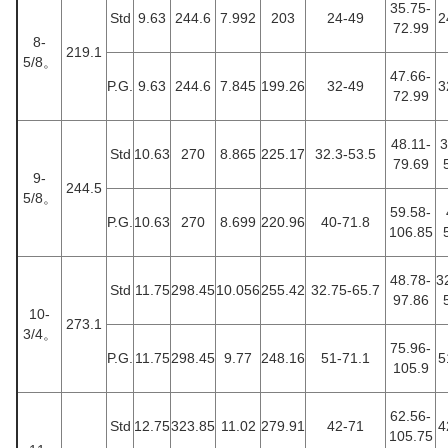
35.75-
Std
9.63
244.6
7.992
203
24-49
2
72.99
8-
219.1
5/8。
47.66-
P.G.
9.63
244.6
7.845
199.26
32-49
3
72.99
48.11-
3
Std
10.63
270
8.865
225.17
32.3-53.5
79.69
9-
244.5
5/8。
59.58-
P.G.
10.63
270
8.699
220.96
40-71.8
106.85
48.78-
3
Std
11.75
298.45
10.056
255.42
32.75-65.7
97.86
10-
273.1
3/4。
75.96-
P.G.
11.75
298.45
9.77
248.16
51-71.1
5
105.9
62.56-
Std
12.75
323.85
11.02
279.91
42-71
4
105.75