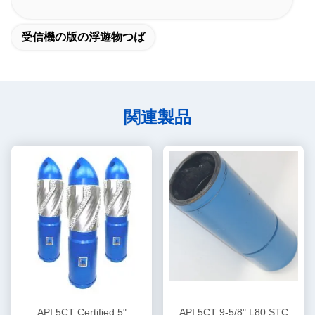
受信機の版の浮遊物つば
関連製品
API 5CT Certified 5"
API 5CT 9-5/8" L80 STC