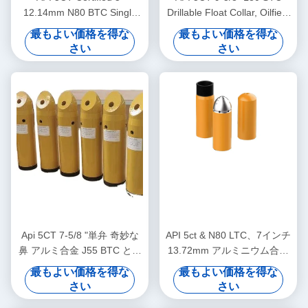
12.14mm N80 BTC Single
Drillable Float Collar, Oilfield
Valve Self-Latch Aluminum
Float Collar, Used for land
最もよい価格を得な
最もよい価格を得な
Alloy Float Shoe for Oil and
deep oil gas well cementing
さい
さい
Gas Industry
Api 5CT 7-5/8 "単弁 奇妙な
API 5ct & N80 LTC、7インチ
鼻 アルミ合金 J55 BTC と浮
13.72mm アルミニウム合金
遊靴
ダブルバルブフロートシュー
最もよい価格を得な
最もよい価格を得な
＆カラー（石油・ガス田用）
さい
さい