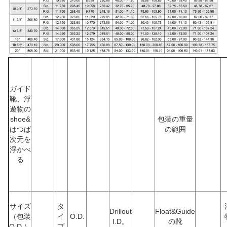
ガイド
靴、浮
遊物の
shoe&
包装の重量
はつば
の範囲
次元を
浮かべ
る
サイズ
タ
Drillout
Float&Guide
（包装
イ
O.D.
I.D。
の靴
O.D.）
プ