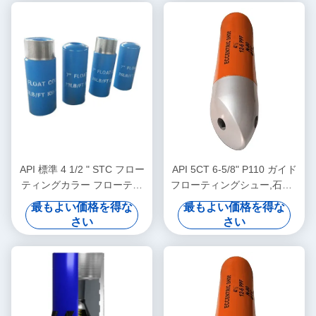
API 標準 4 1/2 " STC フロー
API 5CT 6-5/8" P110 ガイド
ティングカラー フローティ
フローティングシュー,石油&
ングシューズ セメント ツー
ガス 井戸 フローティングシ
最もよい価格を得な
最もよい価格を得な
ル 回転しないシングル/ダブ
ュー, 安定したキャッシング
さい
さい
ルバルブ
セメント操作をサポート