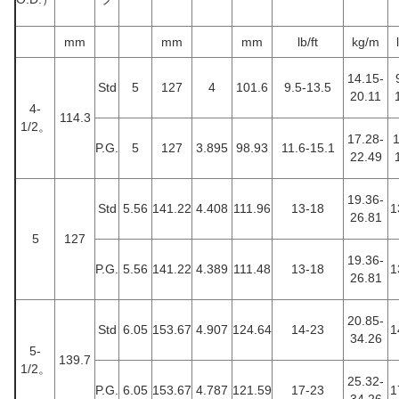
mm
mm
mm
lb/ft
kg/m
14.15-
Std
5
127
4
101.6
9.5-13.5
20.11
4-
114.3
1/2。
17.28-
1
P.G.
5
127
3.895
98.93
11.6-15.1
22.49
19.36-
Std
5.56
141.22
4.408
111.96
13-18
1
26.81
5
127
19.36-
P.G.
5.56
141.22
4.389
111.48
13-18
1
26.81
20.85-
Std
6.05
153.67
4.907
124.64
14-23
1
34.26
5-
139.7
1/2。
25.32-
P.G.
6.05
153.67
4.787
121.59
17-23
1