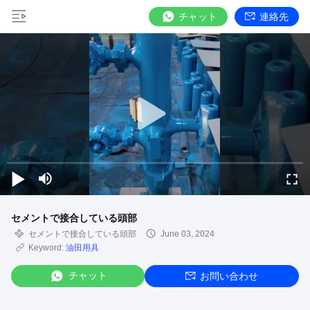
チャット
連絡先
セメントで接合している頭部
セメントで接合している頭部
June 03, 2024
Keyword:
油田用具
チャット
お問い合わせ