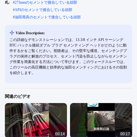
札:
#
273mmのセメントで接合している頭部
#
APIのセメントで接合している頭部
#
油田用具のセメントで接合している頭部
Video Description:
この詳細なデモンストレーションでは、13-3/8 インチ API ケーシング
BTC バックル接続ダブル プラグ セメンティング ヘッドがどのように動
作するかをご覧ください。視聴者は、その堅牢な構造、セメンチングプ
ラグの保持と解放のプロセス、セメント汚染を防止しながらセメンチン
グ作業を簡素化する方法について学びます。このウォークスルーでは、
このツールの高圧機能と効率的な油田セメンティングにおけるその役割
を紹介します。
関連のビデオ
00:14
00:17