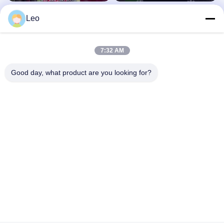
中国 API 5CT 2-3/8~20"
石油・ガス産業におけるAPI標準のキ
Leo
EU/NU/BTC/LTC/石油・ガス産業にお
ャッシングとチュービング
ける特殊スレッド・キャッシング・
その他のビデオ
その他のビデオ
チュービング
January 03, 2025
December 23, 2024
7:32 AM
Good day, what product are you looking for?
00:13
00:15
API 5CT オイル 井戸 キャッシング ア
API ISO 標準 高い作業圧の水泥浮動
クセサリー
靴と襟
その他のビデオ
その他のビデオ
December 23, 2024
December 05, 2024
00:31
00:14
石油・ガス産業における高作業圧の
製造 API ISO 標準 パップ 結合 ピン X